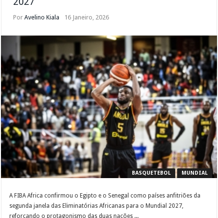
2027
Por
Avelino Kiala
16 Janeiro, 2026
BASQUETEBOL
MUNDIAL
A FIBA Africa confirmou o Egipto e o Senegal como países anfitriões da
segunda janela das Eliminatórias Africanas para o Mundial 2027,
reforçando o protagonismo das duas nações ...