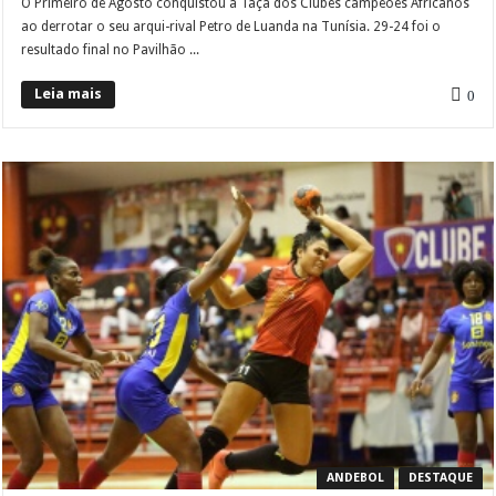
O Primeiro de Agosto conquistou a Taça dos Clubes campeões Africanos
ao derrotar o seu arqui-rival Petro de Luanda na Tunísia. 29-24 foi o
resultado final no Pavilhão ...
Leia mais
0
ANDEBOL
DESTAQUE