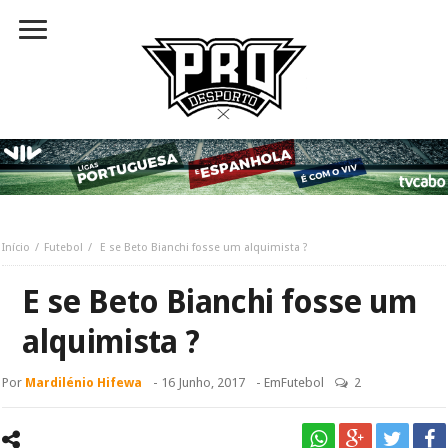
Início
Futebol
E se Beto Bianchi fosse um alquimista ?
E se Beto Bianchi fosse um
alquimista ?
Por
Mardilénio Hifewa
-
16 Junho, 2017
- Em
Futebol
2