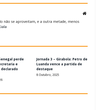
alo não se aproveitam, e a outra metade, menos
iala
Senegal perde
Jornada 3 – Girabola: Petro de
ecretaria e
Luanda vence a partida de
 declarado
destaque
8 Outubro, 2025
26