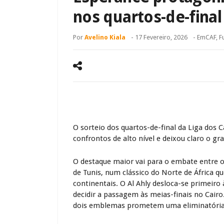
nos quartos-de-final
Por
Avelino Kiala
-
17 Fevereiro, 2026
- Em
CAF
,
F
O sorteio dos quartos-de-final da
Liga dos 
confrontos de alto nível e deixou claro o gr
O destaque maior vai para o embate entre o 
de Tunis
, num clássico do Norte de África q
continentais. O Al Ahly desloca-se primeiro 
decidir a passagem às meias-finais no Cairo.
dois emblemas prometem uma eliminatória in