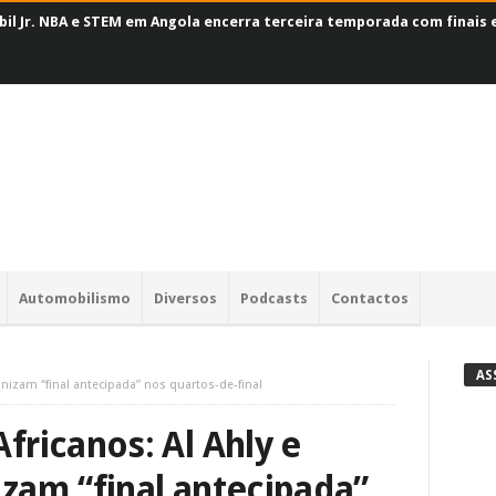
il Jr. NBA e STEM em Angola encerra terceira temporada com finais
Automobilismo
Diversos
Podcasts
Contactos
AS
nizam “final antecipada” nos quartos-de-final
ricanos: Al Ahly e
zam “final antecipada”