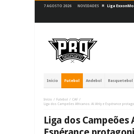
Liga ExxonMob
7 AGOSTO 2026
NOVIDADES
Início
Futebol
Andebol
Basquetebol
Início
Futebol
CAF
Liga dos Campeões Africanos: Al Ahly e Espérance protago
Liga dos Campeões Af
Espérance protagoni