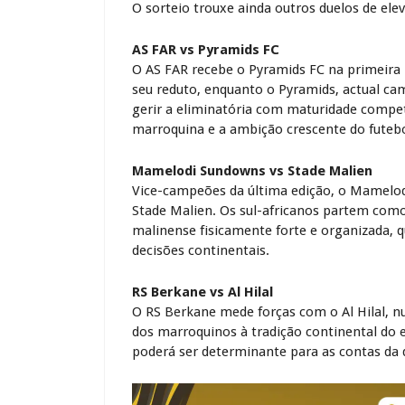
O sorteio trouxe ainda outros duelos de elev
AS FAR vs Pyramids FC
O
AS FAR
recebe o
Pyramids FC
na primeira 
seu reduto, enquanto o Pyramids, actual ca
gerir a eliminatória com maturidade competi
marroquina e a ambição crescente do futebo
Mamelodi Sundowns vs Stade Malien
Vice-campeões da última edição, o
Mamelod
Stade Malien
. Os sul-africanos partem como
malinense fisicamente forte e organizada, 
decisões continentais.
RS Berkane vs Al Hilal
O
RS Berkane
mede forças com o
Al Hilal
, n
dos marroquinos à tradição continental d
poderá ser determinante para as contas da q