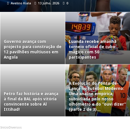
Avelino Kiala
13 Julho, 2026
0
Governo avança com
Luanda recebe amanhã
projecto para construção de
torneio oficial de cubo
12 pavilhões multiusos em
mágico com 50
Angola
participantes
A Evolução do Ponta-de-
Lança no Futebol Moderno:
Petro faz história e avança
Uma análise empírica,
à final da BAL após vitória
subsidiada pelo nosso
convincente sobre Al
olhómetro e do “ouvi dizer”
Ittihad!
(parte 2 de 3)…
Início
Diversos