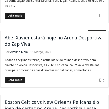
da competição que se realizará na Arena Kigali, Ruanda, entre os dias 16 e
30 de ...
Leia mais
0
DIVERSOS
Abel Xavier estará hoje no Arena Desportiva
do Zap Viva
Por
Avelino Kiala
15 Março, 2021
Todas as segundas-feiras, a actualidade do mundo desportivo é em
directo no Arena Desportiva, às 21h00 no canal ZAP Viva. A revista das
principais ocorrências nas diferentes modalidades, comentadas ...
Leia mais
0
DIVERSOS
Boston Celtics vs New Orleans Pelicans é o
jogo de cartaz no Arena Desportiva deste