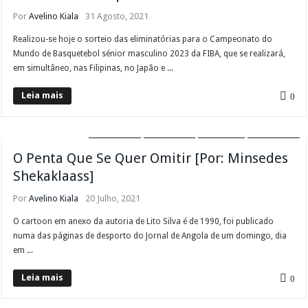
Por
Avelino Kiala
31 Agosto, 2021
Realizou-se hoje o sorteio das eliminatórias para o Campeonato do
Mundo de Basquetebol sénior masculino 2023 da FIBA, que se realizará,
em simultâneo, nas Filipinas, no Japão e ...
Leia mais
0
DESTAQUE
DIVERSOS
FUTEBOL
GIRABOLA
O Penta Que Se Quer Omitir [Por: Minsedes
Shekaklaass]
Por
Avelino Kiala
20 Julho, 2021
O cartoon em anexo da autoria de Lito Silva é de 1990, foi publicado
numa das páginas de desporto do Jornal de Angola de um domingo, dia
em ...
Leia mais
0