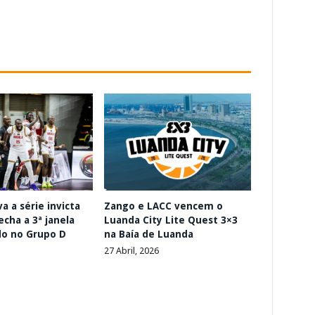
a a série invicta
Zango e LACC vencem o
echa a 3ª janela
Luanda City Lite Quest 3×3
o no Grupo D
na Baía de Luanda
27 Abril, 2026