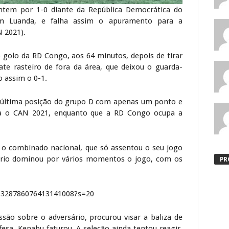
ontem por 1-0 diante da República Democrática do
m Luanda, e falha assim o apuramento para a
 2021).
 golo da RD Congo, aos 64 minutos, depois de tirar
ate rasteiro de fora da área, que deixou o guarda-
 assim o 0-1.
 última posição do grupo D com apenas um ponto e
ara o CAN 2021, enquanto que a RD Congo ocupa a
 o combinado nacional, que só assentou o seu jogo
íbrio dominou por vários momentos o jogo, com os
PR
/1328786076413141008?s=20
ão sobre o adversário, procurou visar a baliza de
esa, Kenabu faturou. A seleção ainda tentou reagir,