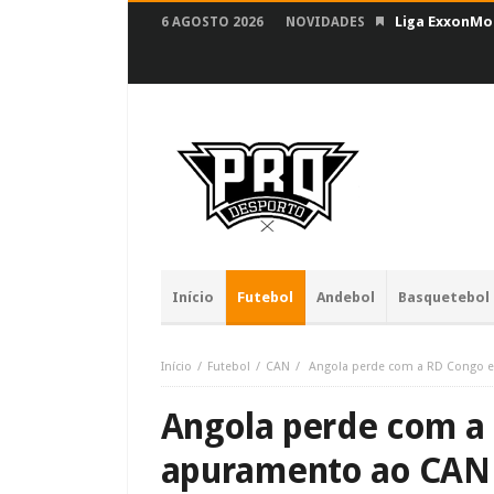
Liga ExxonMob
6 AGOSTO 2026
NOVIDADES
Início
Futebol
Andebol
Basquetebol
Início
Futebol
CAN
Angola perde com a RD Congo e
Angola perde com a 
apuramento ao CAN