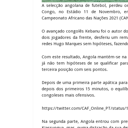
A selecção angolana de futebol, perdeu 
Congo, no Estádio 11 de Novembro, e
Campeonato Africano das Nações 2021 (CAN
O avançado congolês Kebanu foi o autor do
dois jogadores da frente, desferiu um rem
redes Hugo Marques sem hipóteses, fazendo
Com este resultado, Angola mantém-se na
já não tem hipóteses de se qualificar p
terceira posição com seis pontos.
Depois de uma primeira parte apática para
depois dos primeiros 15 minutos, o equil
congoleses mais ofensivos.
https://twitter.com/CAF_Online_PT/status
Na segunda parte, Angola entrou com press
Kiassungua, mas, numa distração da sua def