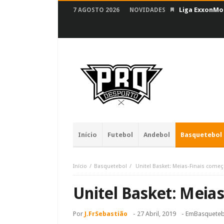
Liga ExxonMob
7 AGOSTO 2026
NOVIDADES
Início
Futebol
Andebol
Basquetebol
Início
Basquetebol
Unitel Basket: Meias-Finais come
Unitel Basket: Meia
Por
J.FrSebastião
-
27 Abril, 2019
- Em
Basqueteb