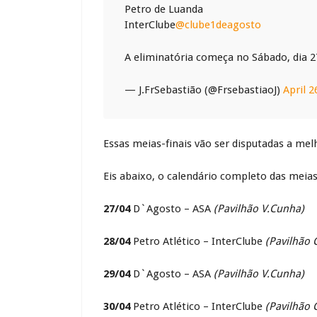
Petro de Luanda
InterClube
@clube1deagosto
A eliminatória começa no Sábado, dia 27 
— J.FrSebastião (@FrsebastiaoJ)
April 2
Essas meias-finais vão ser disputadas a mel
Eis abaixo, o calendário completo das meias-
27/04
D`Agosto – ASA
(Pavilhão V.Cunha)
28/04
Petro Atlético – InterClube
(Pavilhão 
29/04
D`Agosto – ASA
(Pavilhão V.Cunha)
30/04
Petro Atlético – InterClube
(Pavilhão 