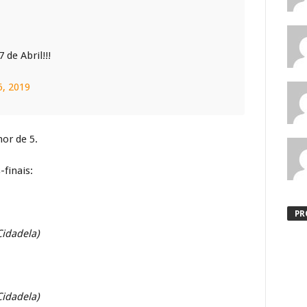
de Abril!!!
6, 2019
hor de 5.
finais:
PR
Cidadela)
Cidadela)