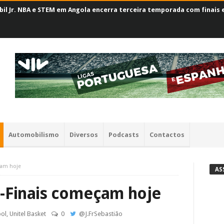
il Jr. NBA e STEM em Angola encerra terceira temporada com finais
Automobilismo
Diversos
Podcasts
Contactos
çam hoje
AS
s-Finais começam hoje
ol
,
Unitel Basket
0
@
J.FrSebastião