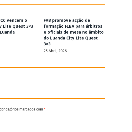
ACC vencem o
FAB promove acção de
y Lite Quest 3×3
formação FIBA para árbitros
 Luanda
e oficiais de mesa no âmbito
do Luanda City Lite Quest
6
3×3
25 Abril, 2026
brigatórios marcados com
*