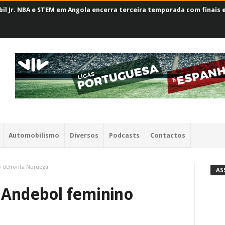
il Jr. NBA e STEM em Angola encerra terceira temporada com finais
Automobilismo
Diversos
Podcasts
Contactos
o defronta Noruega
AS
 Andebol feminino