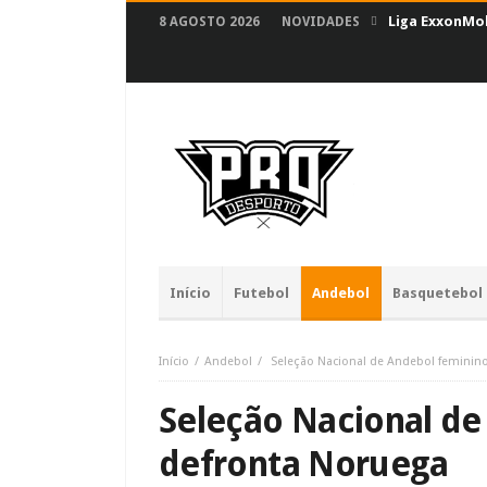
Liga ExxonMob
8 AGOSTO 2026
NOVIDADES
Início
Futebol
Andebol
Basquetebol
Início
Andebol
Seleção Nacional de Andebol feminin
Seleção Nacional de
defronta Noruega