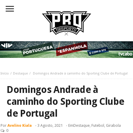
Início
Destaque
Domingos Andrade à caminho do Sporting Clube de Portugal
Domingos Andrade à
caminho do Sporting Clube
de Portugal
Por
Avelino Kiala
-
3 Agosto, 2021
- Em
Destaque
,
Futebol
,
Girabola
0