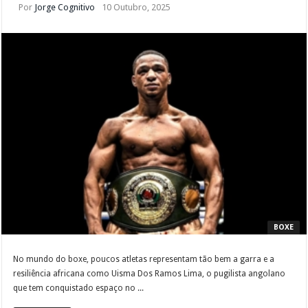
Por
Jorge Cognitivo
10 Outubro, 2025
BOXE
No mundo do boxe, poucos atletas representam tão bem a garra e a
resiliência africana como Uisma Dos Ramos Lima, o pugilista angolano
que tem conquistado espaço no ...