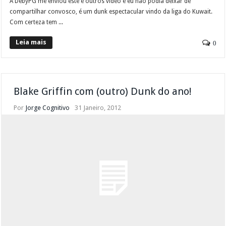
A DebyPG me enviou este e outros vídeo e eu não podia deixar de
compartilhar convosco, é um dunk espectacular vindo da liga do Kuwait.
Com certeza tem ...
Leia mais
0
Blake Griffin com (outro) Dunk do ano!
Por
Jorge Cognitivo
31 Janeiro, 2012