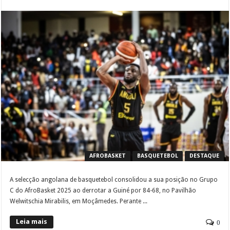
AFROBASKET
BASQUETEBOL
DESTAQUE
A selecção angolana de basquetebol consolidou a sua posição no Grupo
C do AfroBasket 2025 ao derrotar a Guiné por 84-68, no Pavilhão
Welwitschia Mirabilis, em Moçâmedes. Perante ...
Leia mais
0