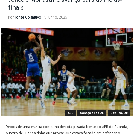
finais
Por
Jorge Cognitivo
9 Junho, 2025
BAL
BASQUETEBOL
DESTAQUE
Depois de uma estreia com uma derrota pesada frente ao APR do Ruanda,
o Petro de Luanda tinha que provar que estava focado em defender o